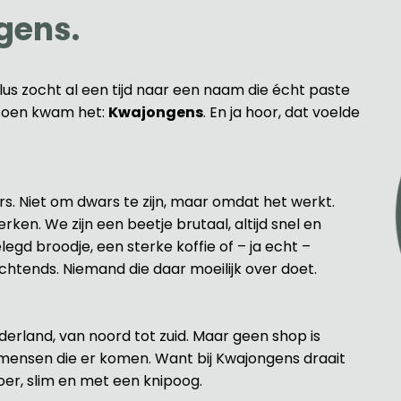
gens.
plus zocht al een tijd naar een naam die écht paste
. Toen kwam het:
Kwajongens
. En ja hoor, dat voelde
. Niet om dwars te zijn, maar omdat het werkt.
en. We zijn een beetje brutaal, altijd snel en
elegd broodje, een sterke koffie of – ja echt –
htends. Niemand die daar moeilijk over doet.
erland, van noord tot zuid. Maar geen shop is
e mensen die er komen. Want bij Kwajongens draait
Stoer, slim en met een knipoog.